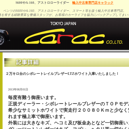
S600やA-160、アストロローライダー
輸入中古車専門店キャラック
ベンツのS600やA-160、アストロローライダー、スマート等を扱う輸入中古車専門店。
格を有する経験豊富な整備スタッフが、お客様のカーライフを協力にバックアップしてまい
２万キロ台のシボレートレイルブレザーLTZホワイト入庫いたしました！
2013年08月01日
毎度有難う御座います。
正規ディーラー・シボレートレールブレザーのＴＯＰモデ
希少なサミットホワイトで実走行２００８０Ｋｍと少なく
れます極上車で御座います
外装には大きなキズ、ヘコミ及び板金あとなど一切御座い