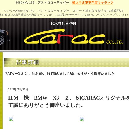
S600やA-160、アストロローライダー
輸入中古車専門店キャラック
ベンツのS600やA-160、アストロローライダー、スマート等を扱う輸入中古車専門店。
格を有する経験豊富な整備スタッフが、お客様のカーライフを協力にバックアップしてまい
BMWーX３２．５iお買い上げ頂きまして誠にありがとう御座いました
2013年05月27日
H.M 様 BMW X3 ２、５iCARACオリジナ
て誠にありがとう御座いました。