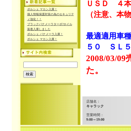
ＵＳＤ ４本Ｓ
ポルシェ マカン入庫！
（注意、本
個人情報保護対策の為のセキュリテ
ィ強化！！
ブラックパナメーラターボ?ホイル
装着入庫しました
最適適用車
ポルシェ パナメーラ入庫！
ポルシェ マカン入庫！
５０ ＳＬ
2008/0
た。
店舗名：
キャラック
営業時間：
9:00～19:00