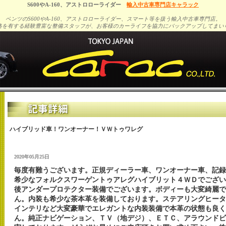
S600やA-160、アストロローライダー
輸入中古車専門店キャラック
ベンツのS600やA-160、アストロローライダー、スマート等を扱う輸入中古車専門店。
格を有する経験豊富な整備スタッフが、お客様のカーライフを協力にバックアップしてまい
ハイブリッド車！ワンオーナー！ＶＷトゥワレグ
2020年05月25日
毎度有難うございます。正規ディーラー車、ワンオーナー車、記録
希少なフォルクスワーゲントゥアレグハイブリット４ＷＤでござい
後アンダープロテクター装備でございます。ボディーも大変綺麗で
ん。内装も希少な茶本革を装備しております。ステアリングヒータ
インテリなど大変豪華でエレガントな内装装備で本革の状態も良く
ん。純正ナビゲーション、ＴＶ（地デジ）、ＥＴＣ、アラウンドビ